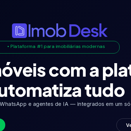
• Plataforma #1 para imobiliárias modernas​
óveis com a pl
utomatiza tudo
 WhatsApp e agentes de IA — integrados em um só l
V