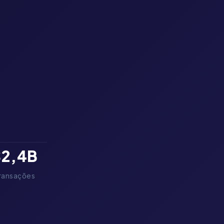
$
2,4
B
ransações