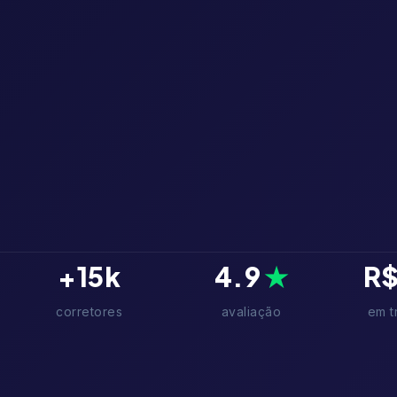
+
15
k
4.9
★
R
corretores
avaliação
em t